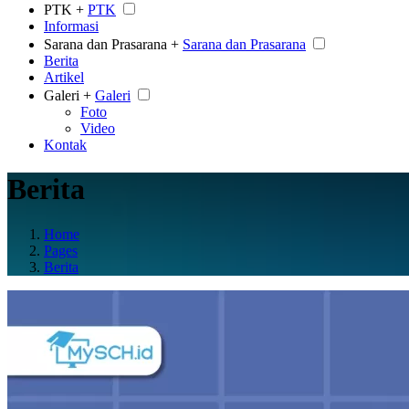
PTK +
PTK
Informasi
Sarana dan Prasarana +
Sarana dan Prasarana
Berita
Artikel
Galeri +
Galeri
Foto
Video
Kontak
Berita
Home
Pages
Berita