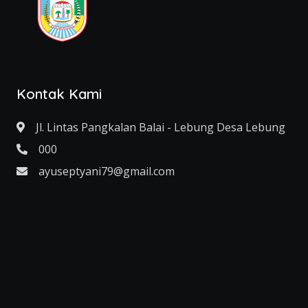
Kontak Kami
Jl. Lintas Pangkalan Balai - Lebung Desa Lebung
000
ayuseptyani79@gmail.com