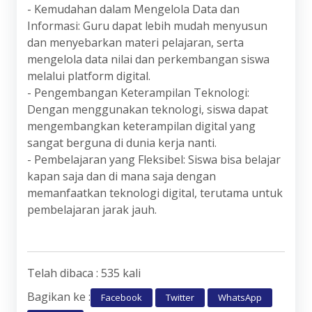
- Kemudahan dalam Mengelola Data dan
Informasi: Guru dapat lebih mudah menyusun
dan menyebarkan materi pelajaran, serta
mengelola data nilai dan perkembangan siswa
melalui platform digital.
- Pengembangan Keterampilan Teknologi:
Dengan menggunakan teknologi, siswa dapat
mengembangkan keterampilan digital yang
sangat berguna di dunia kerja nanti.
- Pembelajaran yang Fleksibel: Siswa bisa belajar
kapan saja dan di mana saja dengan
memanfaatkan teknologi digital, terutama untuk
pembelajaran jarak jauh.
Telah dibaca : 535 kali
Bagikan ke :
Facebook
Twitter
WhatsApp