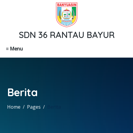
SDN 36 RANTAU BAYUR
≡ Menu
Berita
Home
Pages
Berita