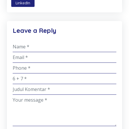
LinkedIn
Leave a Reply